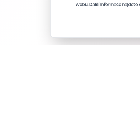
webu. Další informace najdete 
Vše, co potřebujete ke správě firemních procesů,
v jedné platformě.