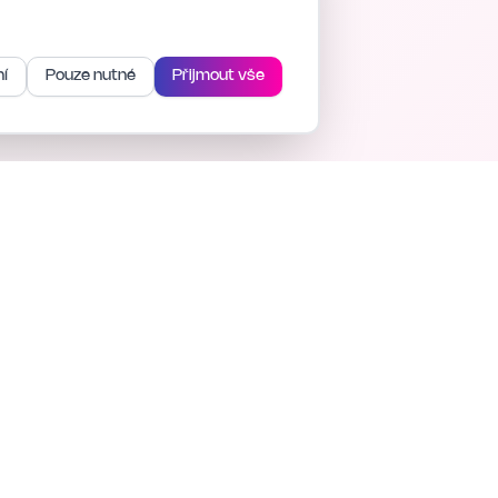
í
Pouze nutné
Přijmout vše
Sledujte nás