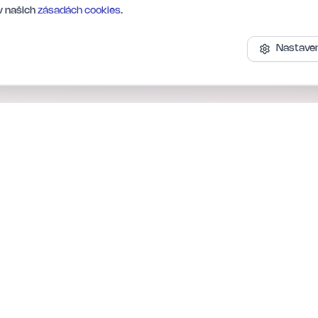
v našich
zásadách cookies
.
Nastaven
Kontakt
Email:
info@beverly.cz
Beverly AI, s.r.o.
Varenská 2723/51, Ostrava