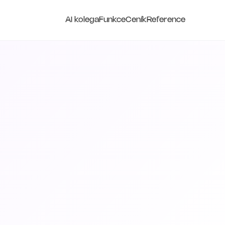
AI kolega
Funkce
Ceník
Reference