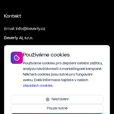
Kontakt
Email:
info@beverly.cz
Beverly AI, s.r.o.
Varenská 2723/51, Ostrava
Používáme cookies
Používáme cookies pro zlepšení vašeho zážitku,
Sledujte nás
analýzu návštěvnosti a marketingové kampaně.
Některé cookies jsou nutné pro fungování
webu. Další informace najdete v našich
zásadách cookies
.
Nastavení
©
2026
Beverly AI, s.r.o. Všechna práva vyhrazena.
Pouze nutné