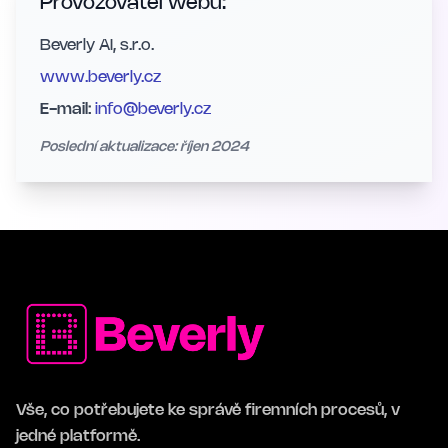
Provozovatel webu:
Beverly AI, s.r.o.
www.beverly.cz
E-mail:
info@beverly.cz
Poslední aktualizace: říjen 2024
Vše, co potřebujete ke správě firemních procesů, v
jedné platformě.